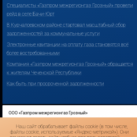
Специалисты «Газпром межрегионгаз Грозный» провели
рейд в селе Бачи-Юрт
В Курчалоевском районе стартовал масштабный сбор
задолженностей за коммунальные услуги
Электронные квитанции на оплату газа становятся всё
более востребованными
Компания «Газпром межрегионгаз Грозный» обращается
к жителям Чеченской Республики
Как быть при просроченной задолженности
ООО «Газпром межрегионгаз Грозный»
Наш сайт обрабатывает файлы cookie (в том числе,
364051, Чеченская Республика, г.Грозный, ул. Дадин Айбики,
файлы cookie, используемые «Яндекс-метрикой»). Они
18а