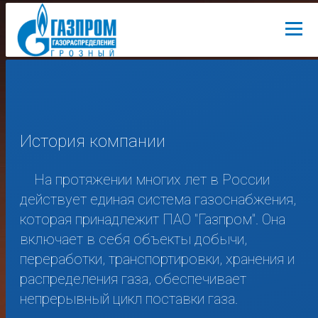
История компании
На протяжении многих лет в России
действует единая система газоснабжения,
которая принадлежит ПАО "Газпром". Она
включает в себя объекты добычи,
переработки, транспортировки, хранения и
распределения газа, обеспечивает
непрерывный цикл поставки газа.